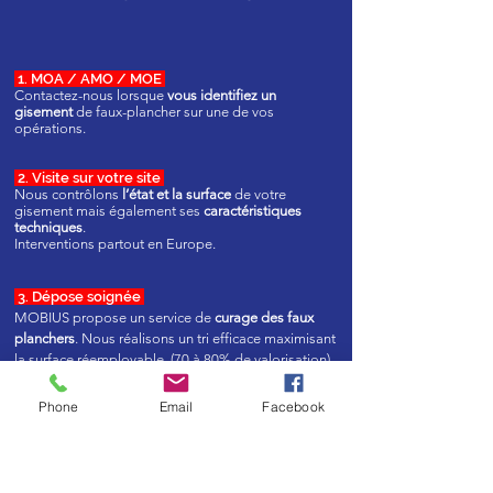
1. MOA / AMO / MOE
Contactez-nous lorsque
vous identifiez un
gisement
de faux-plancher sur une de vos
opérations.
2. Visite sur votre site
Nous contrôlons
l’état et la surface
de votre
gisement mais également ses
caractéristiques
techniques
.
Interventions partout en Europe.
3. Dépose soignée
MOBIUS propose un service de
curage des faux
planchers
. Nous réalisons un tri efficace maximisant
la surface réemployable. (70 à 80% de valorisation)
Phone
Email
Facebook
4. Collecte de votre gisement
Nous prenons en charge la collecte puis éditons un
certificat de traçabilité
. Votre gisement est reposé
sur la même opération ou un autre de vos projets.