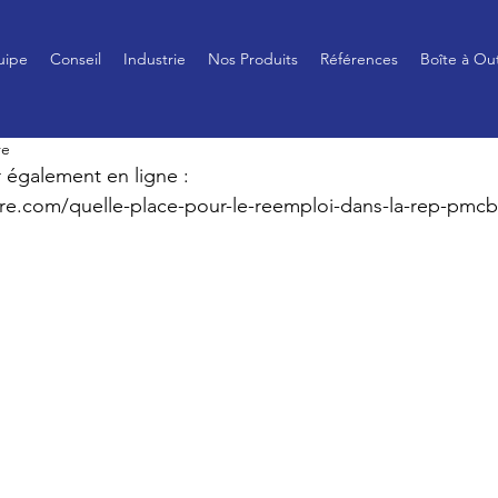
uipe
Conseil
Industrie
Nos Produits
Références
Boîte à Out
re
r également en ligne : 
aire.com/quelle-place-pour-le-reemploi-dans-la-rep-pmcb